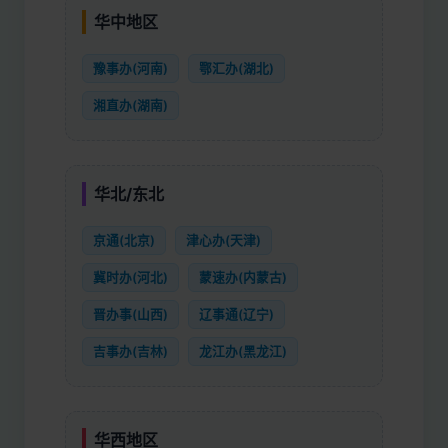
华中地区
豫事办(河南)
鄂汇办(湖北)
湘直办(湖南)
华北/东北
京通(北京)
津心办(天津)
冀时办(河北)
蒙速办(内蒙古)
晋办事(山西)
辽事通(辽宁)
吉事办(吉林)
龙江办(黑龙江)
华西地区