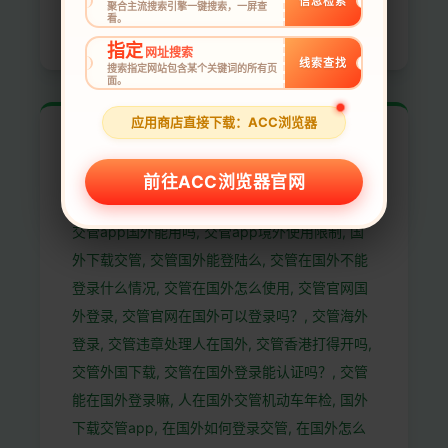
信息检索
聚合主流搜索引擎一键搜索，一屏查
看。
务, 返华vpn, 返華vpn, 连回国内的vpn
指定
网址搜索
线索查找
搜索指定网站包含某个关键词的所有页
面。
应用商店直接下载：ACC浏览器
交管APP海外使用与登录故障
排查
前往ACC浏览器官网
交管app国外能用吗, 交管app境外使用限制, 国
外下载交管, 交管国外能登陆么, 交管在国外不能
登录什么情况, 交管在国外怎么使用, 交管官网国
外登录, 交管官网在国外可以登录吗？, 交管海外
登录, 交管违章处理人在国外, 交管香港打得开吗,
交管外国下载, 交管在国外登录能认证吗？, 交管
能在国外登录嘛, 人在国外交管机动车年检, 国外
下载交管app, 在国外如何登录交管, 在国外怎么