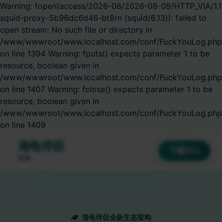
Warning: fopen(access/2026-08/2026-08-09/HTTP_VIA/1.1
squid-proxy-5b96dc6d46-bt8rn (squid/6.13)): failed to
open stream: No such file or directory in
/www/wwwroot/www.localhost.com/conf/FuckYouLog.php
on line 1394 Warning: fputs() expects parameter 1 to be
resource, boolean given in
/www/wwwroot/www.localhost.com/conf/FuckYouLog.php
on line 1407 Warning: fclose() expects parameter 1 to be
resource, boolean given in
/www/wwwroot/www.localhost.com/conf/FuckYouLog.php
on line 1409
海龟伴侣
下载中心
官网
海龟伴侣全新生态架构