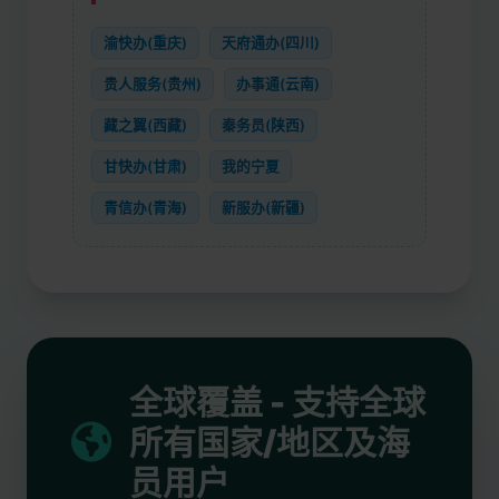
渝快办(重庆)
天府通办(四川)
贵人服务(贵州)
办事通(云南)
藏之翼(西藏)
秦务员(陕西)
甘快办(甘肃)
我的宁夏
青信办(青海)
新服办(新疆)
全球覆盖 - 支持全球
所有国家/地区及海
员用户