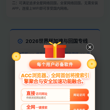
二：
可满足追求全屋网络回国，全家网络回国，无需安装
APP，连接上WIFI即可享受国内网络。
2026世界杯加速与回国专线
世界杯vpn, 世界杯vpn回国, 回国世界杯vpn, 世
界杯加速器, 在外国越狱看世界杯 ip加速器, 回境
每个用户必备软件
加速器, vpn回国, vpn回国线路, vpn翻回中国,
vpn翻回国内, vpn翻过去, 回國vpn, 国速办, 专门
ACC浏览器，全网首创将搜索引
擎聚合与安全加速功能融合。
为华人准备的加速器, 中国华人vpn, 复返vpn, 加
速中国, 加速器vpn, 加速器回归, 切换国内地址,
直接
访问网址
回城vpn, 回大陆的vpn, 回海vpn, 回链通, 国内
网站访问
传统浏览网站模式
vpn, 境外翻回国软件, 大陆优化代理, 留华vpn,
全网
一键搜索
直返通道, 直连回国, 翻回中国, 翻回大陆办理政