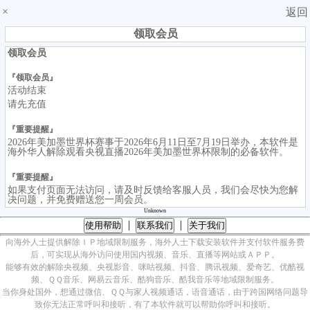
×
返回
领取会员
领取会员
『领取会员』
活动结束
请先充值
『重要提醒』
2026年美加墨世界杯赛事于2026年6月11日至7月19日举办，本软件是
海外华人解除观看央视直播2026年美加墨世界杯限制的必备软件。
『重要提醒』
如果支付页面无法访问，请及时反馈给客服人员，我们会尽快为您解
决问题，并免费赠送您一周会员。
Unknown
|
|
使用帮助
联系我们
关于我们
向海外人士提供解除ＩＰ地域限制服务，海外人士下载安装软件并支付软件服务费
后，可实现从海外访问使用国内视频、音乐、直播等网站或ＡＰＰ。
能够有效的解除央视频、央视影音、咪咕视频、抖音、腾讯视频、爱奇艺、优酷视
频、ＱＱ音乐、网易云音乐、酷狗音乐、酷我音乐等地域限制服务。
当你身处国外，想通过微信、ＱＱ与家人视频通话，语音通话，由于跨国网络问题导
致你无法正常呼叫和接听，有了本软件就可以帮助你呼叫和接听。