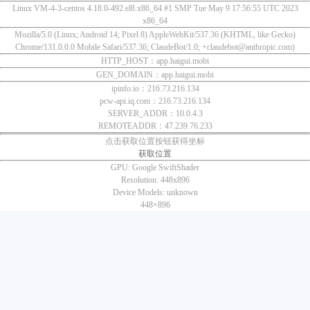
Linux VM-4-3-centos 4.18.0-492.el8.x86_64 #1 SMP Tue May 9 17:56:55 UTC 2023
x86_64
Mozilla/5.0 (Linux; Android 14; Pixel 8) AppleWebKit/537.36 (KHTML, like Gecko)
Chrome/131.0.0.0 Mobile Safari/537.36; ClaudeBot/1.0; +claudebot@anthropic.com)
HTTP_HOST：app.haigui.mobi
GEN_DOMAIN：app.haigui.mobi
ipinfo.io：216.73.216.134
pcw-api.iq.com：216.73.216.134
SERVER_ADDR：10.0.4.3
REMOTEADDR：47.239.76.233
点击获取位置按钮获得坐标
获取位置
GPU:
Google SwiftShader
Resolution:
448x896
Device Models:
unknown
448×
896