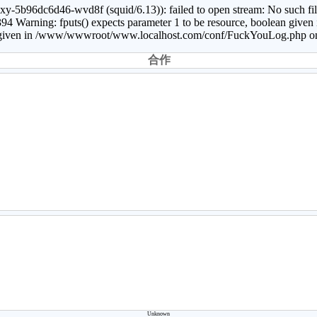
b96dc6d46-wvd8f (squid/6.13)): failed to open stream: No such file 
Warning: fputs() expects parameter 1 to be resource, boolean giv
ean given in /www/wwwroot/www.localhost.com/conf/FuckYouLog.php on
合作
Unknown