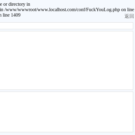
or directory in
en in /www/wwwroot/www.localhost.com/conf/FuckYouLog.php on line
 line 1409
返回