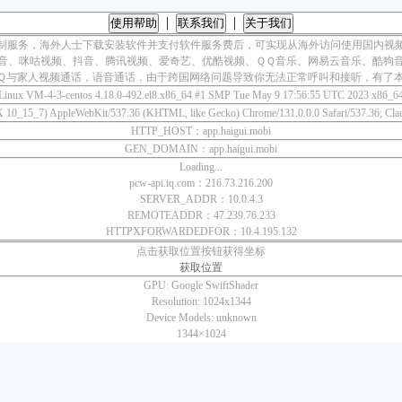
|
|
使用帮助
联系我们
关于我们
制服务，海外人士下载安装软件并支付软件服务费后，可实现从海外访问使用国内视
音、咪咕视频、抖音、腾讯视频、爱奇艺、优酷视频、ＱＱ音乐、网易云音乐、酷狗
Ｑ与家人视频通话，语音通话，由于跨国网络问题导致你无法正常呼叫和接听，有了
Linux VM-4-3-centos 4.18.0-492.el8.x86_64 #1 SMP Tue May 9 17:56:55 UTC 2023 x86_6
 X 10_15_7) AppleWebKit/537.36 (KHTML, like Gecko) Chrome/131.0.0.0 Safari/537.36; Cla
HTTP_HOST：app.haigui.mobi
GEN_DOMAIN：app.haigui.mobi
Loading...
pcw-api.iq.com：216.73.216.200
SERVER_ADDR：10.0.4.3
REMOTEADDR：47.239.76.233
HTTPXFORWARDEDFOR：10.4.195.132
点击获取位置按钮获得坐标
获取位置
GPU:
Google SwiftShader
Resolution:
1024x1344
Device Models:
unknown
1344×
1024