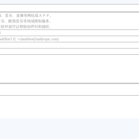
频、音乐、直播等网站或ＡＰＰ。
音乐、酷我音乐等地域限制服务。
本软件就可以帮助你呼叫和接听。
4
udeBot/1.0; +claudebot@anthropic.com)