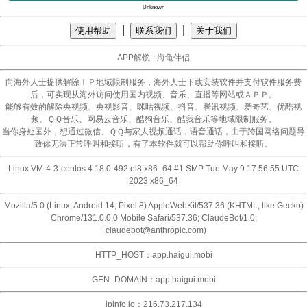
Unknown
|
|
使用帮助
联系我们
关于我们
APP解锁 - 海龟伴侣
向海外人士提供解除ＩＰ地域限制服务，海外人士下载安装软件并支付软件服务费
后，可实现从海外访问使用国内视频、音乐、直播等网站或ＡＰＰ。
能够有效的解除央视频、央视影音、咪咕视频、抖音、腾讯视频、爱奇艺、优酷视
频、ＱＱ音乐、网易云音乐、酷狗音乐、酷我音乐等地域限制服务。
当你身处国外，想通过微信、ＱＱ与家人视频通话，语音通话，由于跨国网络问题导
致你无法正常呼叫和接听，有了本软件就可以帮助你呼叫和接听。
Linux VM-4-3-centos 4.18.0-492.el8.x86_64 #1 SMP Tue May 9 17:56:55 UTC
2023 x86_64
Mozilla/5.0 (Linux; Android 14; Pixel 8) AppleWebKit/537.36 (KHTML, like Gecko)
Chrome/131.0.0.0 Mobile Safari/537.36; ClaudeBot/1.0;
+claudebot@anthropic.com)
HTTP_HOST：app.haigui.mobi
GEN_DOMAIN：app.haigui.mobi
ipinfo.io：216.73.217.134